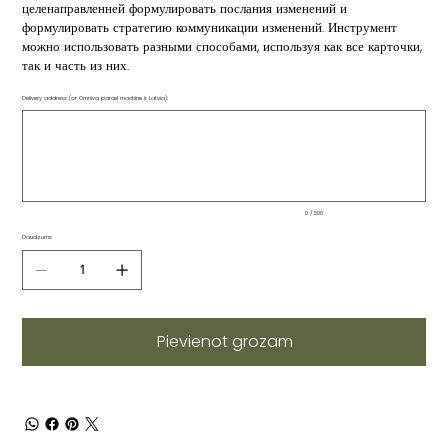
целенаправленней формулировать послания изменений и
формулировать стратегию коммуникации изменений. Инструмент
можно использовать разными способами, используя как все карточки,
так и часть из них.
Delivery address (or Omniva parcel machine ir Latvia):
Līdz
500
rakstzīmēm.
0 / 500
Daudzums
Pievienot grozam