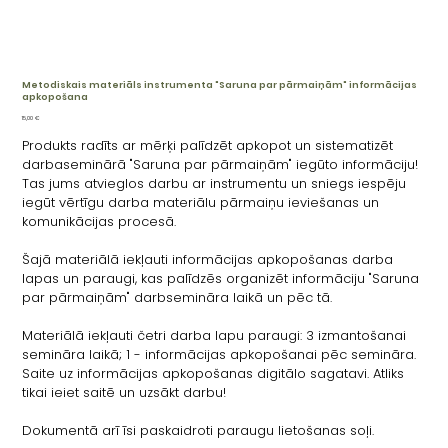
Metodiskais materiāls instrumenta "Saruna par pārmaiņām" informācijas
apkopošana
Cena
15,00 €
Produkts radīts ar mērķi palīdzēt apkopot un sistematizēt
darbaseminārā "Saruna par pārmaiņām" iegūto informāciju!
Tas jums atvieglos darbu ar instrumentu un sniegs iespēju
iegūt vērtīgu darba materiālu pārmaiņu ieviešanas un
komunikācijas procesā.
Šajā materiālā iekļauti informācijas apkopošanas darba
lapas un paraugi, kas palīdzēs organizēt informāciju "Saruna
par pārmaiņām" darbsemināra laikā un pēc tā.
Materiālā iekļauti četri darba lapu paraugi: 3 izmantošanai
semināra laikā; 1 - informācijas apkopošanai pēc semināra.
Saite uz informācijas apkopošanas digitālo sagatavi. Atliks
tikai ieiet saitē un uzsākt darbu!
Dokumentā arī īsi paskaidroti paraugu lietošanas soļi.