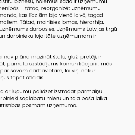
tīstītu biznesu, nolēmuši sadalīt uzņēmumu
 vienībās – tātad, reorganizēt uzņēmumu.
manda, kas līdz šim bija vienā laivā, tagad
oliem. Tātad, mainīsies lomas, hierarhija,
ā uzņēmums darbosies. Uzņēmums Latvijas tirgū
 un darbinieku lojalitāte uzņēmumam ir
 nav plāna mazināt štatu, gluži pretēji, ir
rādāt, pamata uzstādījums komunikācijai ir: mēs
gi par savām darbavietām, lai viņi nekur
us tāpat atlaidīs.
 ar lūgumu palīdzēt izstrādāt pārmaiņu
arbinieki saglabātu mieru un tajā pašā laikā
 attīstības posmam uzņēmumā.