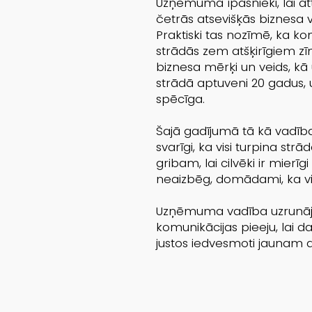
Uzņēmuma īpašnieki, lai at
četrās atsevišķās biznesa
Praktiski tas nozīmē, ka ko
strādās zem atšķirīgiem zīm
biznesa mērķi un veids, k
strādā aptuveni 20 gadus,
spēcīga.
Šajā gadījumā tā kā vadībai
svarīgi, ka visi turpina st
gribam, lai cilvēki ir mierī
neaizbēg, domādami, ka viņ
Uzņēmuma vadība uzrunāja
komunikācijas pieeju, lai d
justos iedvesmoti jaunam