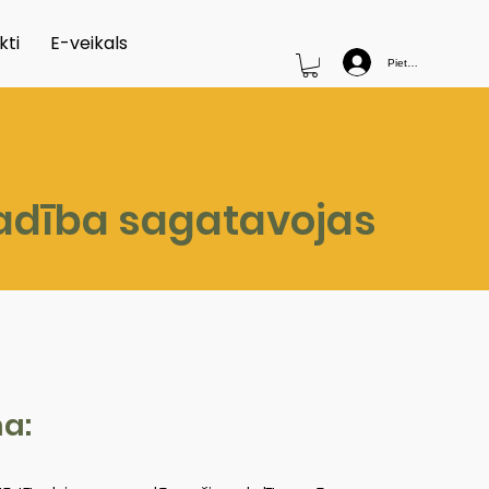
kti
E-veikals
Pieteikties
vadība sagatavojas
a: