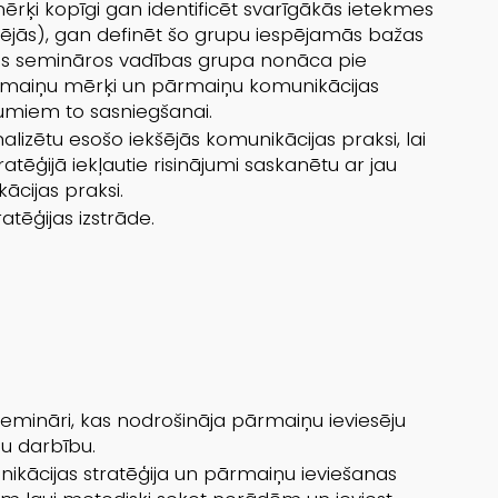
rķi kopīgi gan identificēt svarīgākās ietekmes
rējās), gan definēt šo grupu iespējamās bažas
os semināros vadības grupa nonāca pie
rmaiņu mērķi un pārmaiņu komunikācijas
jumiem to sasniegšanai.
nalizētu esošo iekšējās komunikācijas praksi, lai
tēģijā iekļautie risinājumi saskanētu ar jau
cijas praksi.
tēģijas izstrāde.
semināri, kas nodrošināja pārmaiņu ieviesēju
gu darbību.
ikācijas stratēģija un pārmaiņu ieviešanas