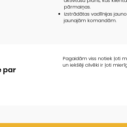
aktivitāšu plāns, kas klien
pārmaiņas.
Izstrādātas vadlīnijas jau
jaunajām komandām.
Pagaidām viss notiek ļoti mi
un iekšēji cilvēki ir ļoti mierīg
e par