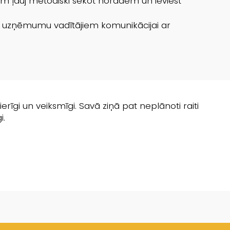
tam ļauj metodiski sekot norādēm un ieviest
no uzņēmumu vadītājiem komunikācijai ar
erīgi un veiksmīgi. Savā ziņā pat neplānoti raiti
i.