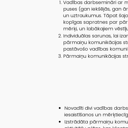
Vadības darbsemināri ar mē
puses (gan iekšējās, gan ā
un uztraukumus. Tāpat šaj
kopīgas sapratnes par pā
mērķi, un labākajiem vēstī
Individuālas sarunas, lai iza
pārmaiņu komunikācijas stra
pastāvošo vadības komunikā
Pārmaiņu komunikācijas stra
Novadīti divi vadības darb
iesaistīšanos un mērķtiecī
Izstrādāta pārmaiņu komun