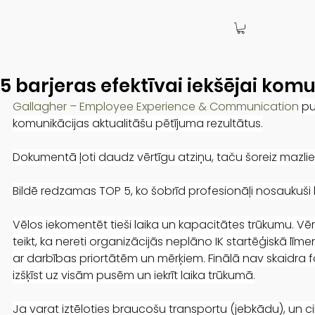
5 barjeras efektīvai iekšējai komu
Gallagher – Employee Experience & Communication
 pu
komunikācijas aktualitāšu pētījuma rezultātus.
Dokumentā ļoti daudz vērtīgu atziņu, taču šoreiz mazlie
Bildē redzamas TOP 5, ko šobrīd profesionāļi nosaukuši 
Vēlos iekomentēt tieši laika un kapacitātes trūkumu. Vēr
teikt, ka nereti organizācijās neplāno IK startēģiskā līmen
ar darbības priortātēm un mērķiem. Finālā nav skaidra fok
izšķīst uz visām pusēm un iekrīt laika trūkumā.
Ja varat iztēloties braucošu transportu (jebkādu), un ci