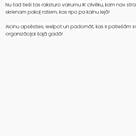
Nu tad tieši tas raksturo vairumu IK cilvēku, kam nav strat
skrienam pakaļ ratiem, kas ripo pa kalnu lejā!
Aicinu apsēsties, ieelpot un padomāt, kas ir patiešām sv
organizācijai šajā gadā!